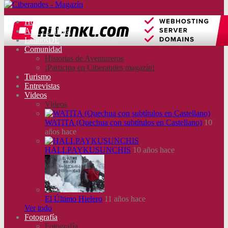
Home
Arte y Cultura
LatinosDE
Comunidad
Historias de Aventureros
¡Participa en Ciberandes magazín!
Turismo
Entrevistas
Videos
Videos
WATITA (Quechua con subtítulos en Castellano)
10
años hace
HALLPAYKUSUNCHIS
10 años hace
El Último Hielero
11 años hace
Ver todo
Fotografía
Fotografía