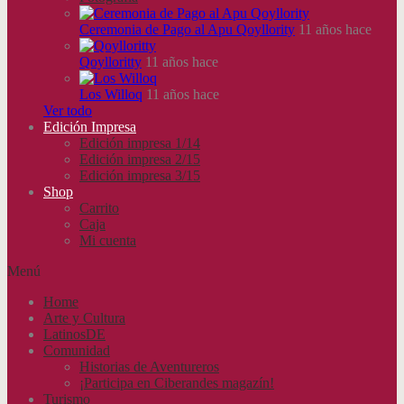
Ceremonia de Pago al Apu Qoyllority
11 años hace
Qoylloritty
11 años hace
Los Willoq
11 años hace
Ver todo
Edición Impresa
Edición impresa 1/14
Edición impresa 2/15
Edición impresa 3/15
Shop
Carrito
Caja
Mi cuenta
Menú
Home
Arte y Cultura
LatinosDE
Comunidad
Historias de Aventureros
¡Participa en Ciberandes magazín!
Turismo