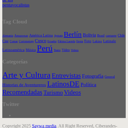
Tag Cloud
Berlín
Bolivia
América Latina
Chile
Alemania
Amazonas
Aymara
Brasil
cantante
Cusco
Foto
Cine
Latinale
Comas
Cortometraje
Ecuador
Fátima Lacerda
fiesta
Lakino
Perú
Latinoamérica
Música
Video
Teatro
Videos
Categorías
Arte y Cultura
Entrevistas
Fotografía
General
LatinosDE
Política
Historias de Aventureros
Recomendadas
Videos
Turismo
Twitter
Copyright 2025
Saywa media
. All Right Reserved, Ciberandes-