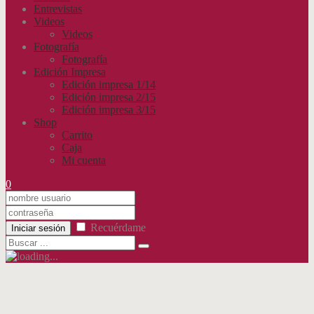
Entrevistas
Videos
Videos
Fotografía
Fotografía
Edición Impresa
Edición impresa 1/14
Edición impresa 2/15
Edición impresa 3/15
Shop
Carrito
Caja
Mi cuenta
0
Recuérdame
Iniciar sesión