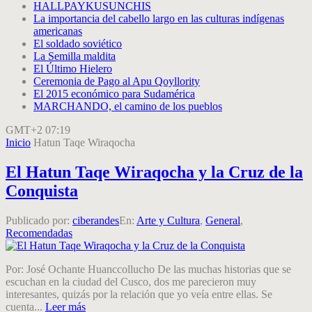
HALLPAYKUSUNCHIS
La importancia del cabello largo en las culturas indígenas
americanas
El soldado soviético
La Semilla maldita
El Último Hielero
Ceremonia de Pago al Apu Qoyllority
El 2015 económico para Sudamérica
MARCHANDO, el camino de los pueblos
GMT+2 07:19
Inicio
Hatun Taqe Wiraqocha
El Hatun Taqe Wiraqocha y la Cruz de la
Conquista
Publicado por:
ciberandes
En:
Arte y Cultura
,
General
,
Recomendadas
Por: José Ochante Huanccollucho De las muchas historias que se
escuchan en la ciudad del Cusco, dos me parecieron muy
interesantes, quizás por la relación que yo veía entre ellas. Se
cuenta...
Leer más