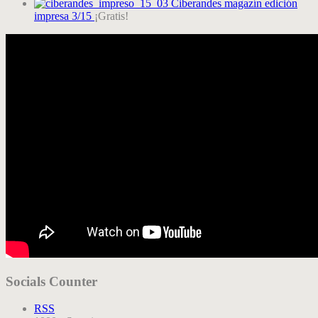
Ciberandes magazín edición
impresa 3/15
¡Gratis!
Socials Counter
RSS