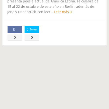
presenta poesía actual de América Latina, se celebra del
15 al 22 de octubre de este año en Berlín, además de
Jena y Osnabrück, con lect...
Leer más
Tweet
Comparte
0
0