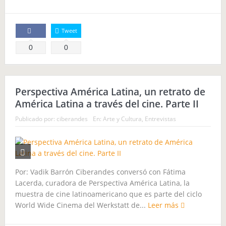
Tweet
Comparte
0
0
Perspectiva América Latina, un retrato de
América Latina a través del cine. Parte II
Publicado por:
ciberandes
En:
Arte y Cultura
,
Entrevistas
Por: Vadik Barrón Ciberandes conversó con Fátima
Lacerda, curadora de Perspectiva América Latina, la
muestra de cine latinoamericano que es parte del ciclo
World Wide Cinema del Werkstatt de...
Leer más