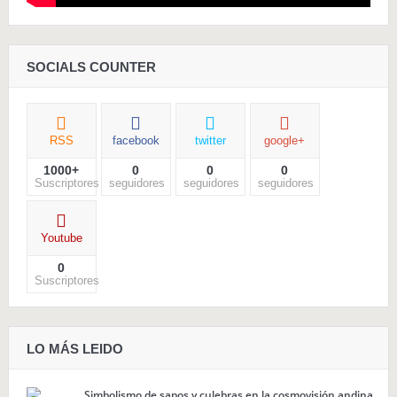
SOCIALS COUNTER
RSS
facebook
twitter
google+
1000+
0
0
0
Suscriptores
seguidores
seguidores
seguidores
Youtube
0
Suscriptores
LO MÁS LEIDO
Simbolismo de sapos y culebras en la cosmovisión andina