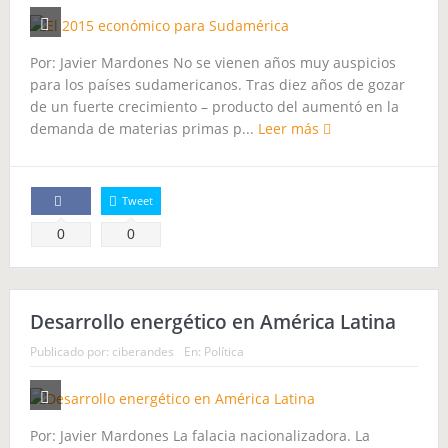
El soldado soviético
La Semilla maldita
El Último Hielero
Ceremonia de Pago al Apu Qoyllority
Por: Javier Mardones No se vienen años muy auspicios
para los países sudamericanos. Tras diez años de gozar
El 2015 económico para Sudamérica
de un fuerte crecimiento – producto del aumentó en la
demanda de materias primas p...
Leer más
MARCHANDO, el camino de los pueblos
Tweet
Comparte
0
0
Desarrollo energético en América Latina
Publicado por:
ciberandes
En:
Política
Por: Javier Mardones La falacia nacionalizadora. La