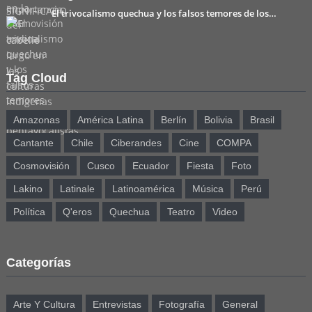
El trivocalismo quechua y los falsos temores de los…
Tag Cloud
Amazonas
América Latina
Berlín
Bolivia
Brasil
Cantante
Chile
Ciberandes
Cine
COMPA
Cosmovisión
Cusco
Ecuador
Fiesta
Foto
Lakino
Latinale
Latinoamérica
Música
Perú
Política
Q'eros
Quechua
Teatro
Video
Categorías
Arte Y Cultura
Entrevistas
Fotografía
General