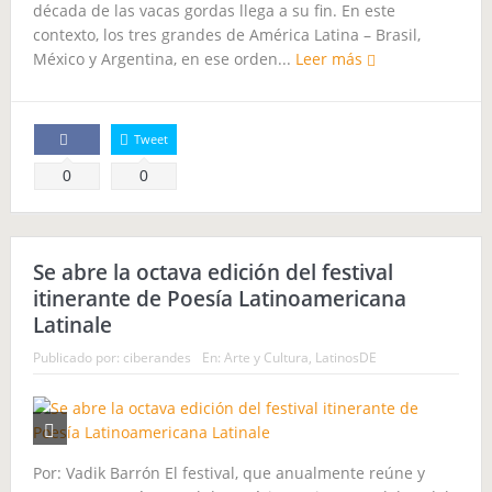
década de las vacas gordas llega a su fin. En este
contexto, los tres grandes de América Latina – Brasil,
México y Argentina, en ese orden...
Leer más
Tweet
Comparte
0
0
Se abre la octava edición del festival
itinerante de Poesía Latinoamericana
Latinale
Publicado por:
ciberandes
En:
Arte y Cultura
,
LatinosDE
Por: Vadik Barrón El festival, que anualmente reúne y