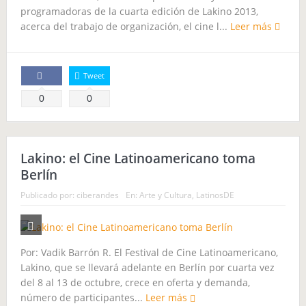
programadoras de la cuarta edición de Lakino 2013,
acerca del trabajo de organización, el cine l...
Leer más
Tweet
Comparte
0
0
Lakino: el Cine Latinoamericano toma
Berlín
Publicado por:
ciberandes
En:
Arte y Cultura
,
LatinosDE
Por: Vadik Barrón R. El Festival de Cine Latinoamericano,
Lakino, que se llevará adelante en Berlín por cuarta vez
del 8 al 13 de octubre, crece en oferta y demanda,
número de participantes...
Leer más