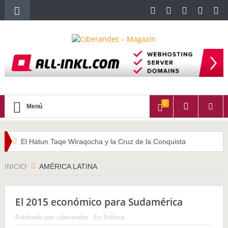
0
Menú
El Hatun Taqe Wiraqocha y la Cruz de la Conquista
WATITA (Quechua con subtítulos en Castellano)
INICIO
AMÉRICA LATINA
HALLPAYKUSUNCHIS
El 2015 económico para Sudamérica
La importancia del cabello largo en las culturas indígenas
Publicado por:
ciberandes
En:
Política
americanas