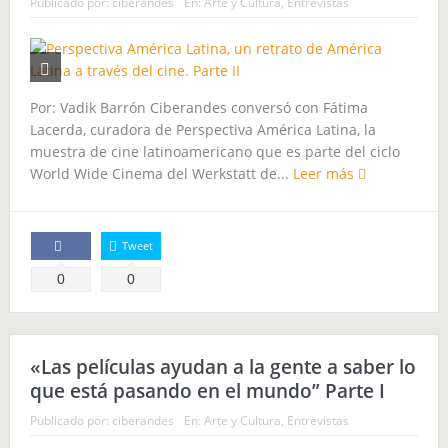
Publicado por:
ciberandes
En:
Arte y Cultura
,
Entrevistas
El soldado soviético
La Semilla maldita
El Último Hielero
Ceremonia de Pago al Apu Qoyllority
El 2015 económico para Sudamérica
Por: Vadik Barrón Ciberandes conversó con Fátima
Lacerda, curadora de Perspectiva América Latina, la
MARCHANDO, el camino de los pueblos
muestra de cine latinoamericano que es parte del ciclo
World Wide Cinema del Werkstatt de...
Leer más
Tweet
Comparte
0
0
«Las películas ayudan a la gente a saber lo
que está pasando en el mundo” Parte I
Publicado por:
ciberandes
En:
Arte y Cultura
,
Entrevistas