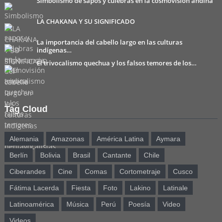
Simbolismo de sapos y culebras en la cosmovisión andina
LA CHAKANA Y SU SIGNIFICADO
La importancia del cabello largo en las culturas
indígenas…
El trivocalismo quechua y los falsos temores de los…
Tag Cloud
Alemania
Amazonas
América Latina
Aymara
Berlín
Bolivia
Brasil
Cantante
Chile
Ciberandes
Cine
Comas
Cortometraje
Cusco
Fátima Lacerda
Fiesta
Foto
Lakino
Latinale
Latinoamérica
Música
Perú
Poesía
Video
Videos