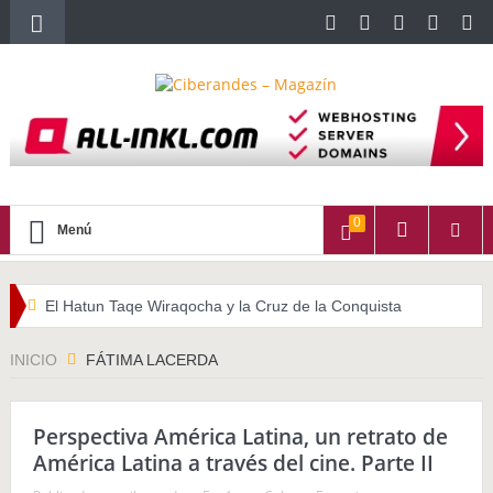
0
Menú
El Hatun Taqe Wiraqocha y la Cruz de la Conquista
WATITA (Quechua con subtítulos en Castellano)
INICIO
FÁTIMA LACERDA
HALLPAYKUSUNCHIS
Perspectiva América Latina, un retrato de
La importancia del cabello largo en las culturas indígenas
América Latina a través del cine. Parte II
americanas