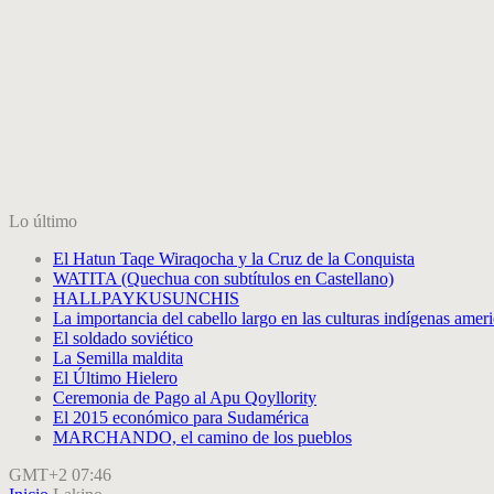
Lo último
El Hatun Taqe Wiraqocha y la Cruz de la Conquista
WATITA (Quechua con subtítulos en Castellano)
HALLPAYKUSUNCHIS
La importancia del cabello largo en las culturas indígenas amer
El soldado soviético
La Semilla maldita
El Último Hielero
Ceremonia de Pago al Apu Qoyllority
El 2015 económico para Sudamérica
MARCHANDO, el camino de los pueblos
GMT+2 07:46