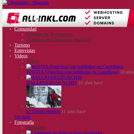
Home
Arte y Cultura
LatinosDE
Comunidad
Historias de Aventureros
¡Participa en Ciberandes magazín!
Turismo
Entrevistas
Videos
Videos
WATITA (Quechua con subtítulos en Castellano)
10 años
HALLPAYKUSUNCHIS
10 años hace
El Último Hielero
11 años hace
Ver todo
Fotografía
Fotografía