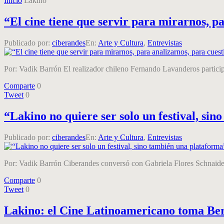
Inicio
Lakino
“El cine tiene que servir para mirarnos, p
Publicado por:
ciberandes
En:
Arte y Cultura
,
Entrevistas
Por: Vadik Barrón El realizador chileno Fernando Lavanderos particip
Comparte
0
Tweet
0
“Lakino no quiere ser solo un festival, si
Publicado por:
ciberandes
En:
Arte y Cultura
,
Entrevistas
Por: Vadik Barrón Ciberandes conversó con Gabriela Flores Schnaider, 
Comparte
0
Tweet
0
Lakino: el Cine Latinoamericano toma Ber