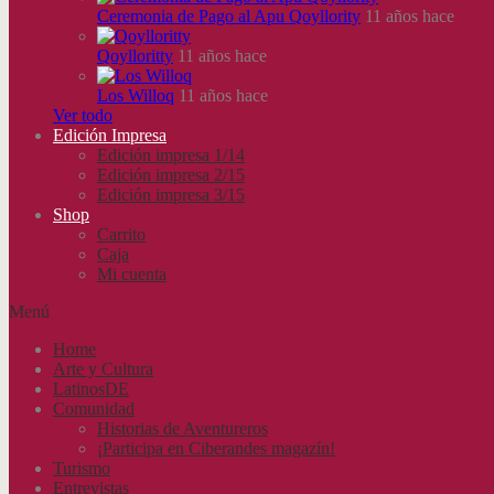
Ceremonia de Pago al Apu Qoyllority
11 años hace
Qoylloritty
11 años hace
Los Willoq
11 años hace
Ver todo
Edición Impresa
Edición impresa 1/14
Edición impresa 2/15
Edición impresa 3/15
Shop
Carrito
Caja
Mi cuenta
Menú
Home
Arte y Cultura
LatinosDE
Comunidad
Historias de Aventureros
¡Participa en Ciberandes magazín!
Turismo
Entrevistas