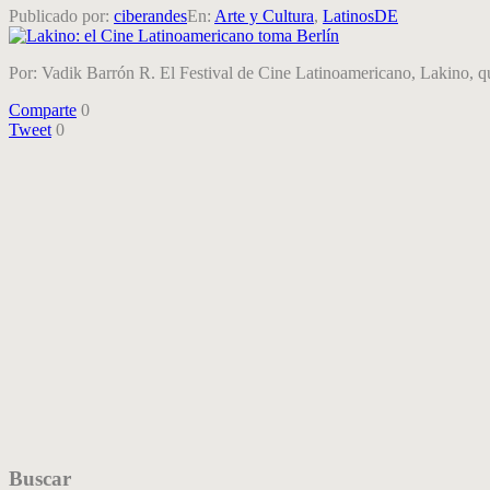
Publicado por:
ciberandes
En:
Arte y Cultura
,
LatinosDE
Por: Vadik Barrón R. El Festival de Cine Latinoamericano, Lakino, que
Comparte
0
Tweet
0
Buscar