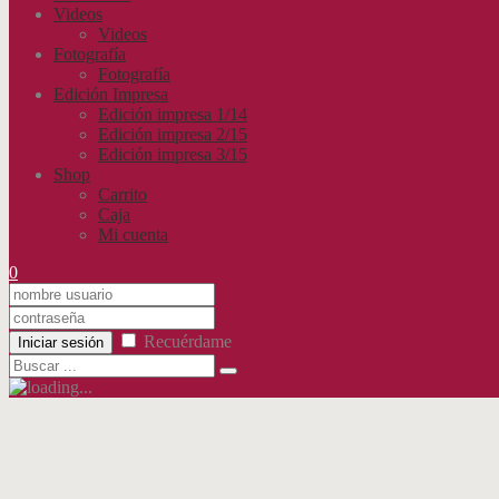
Videos
Videos
Fotografía
Fotografía
Edición Impresa
Edición impresa 1/14
Edición impresa 2/15
Edición impresa 3/15
Shop
Carrito
Caja
Mi cuenta
0
Recuérdame
Iniciar sesión