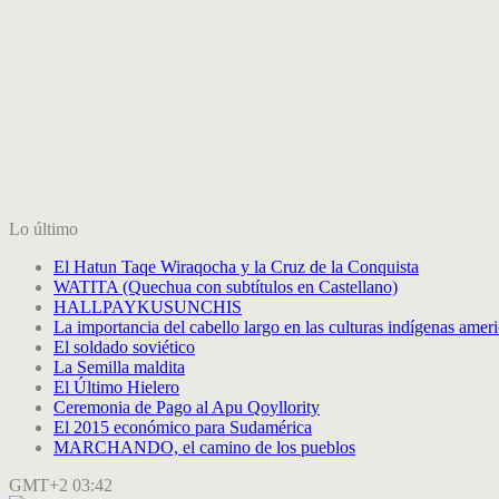
Lo último
El Hatun Taqe Wiraqocha y la Cruz de la Conquista
WATITA (Quechua con subtítulos en Castellano)
HALLPAYKUSUNCHIS
La importancia del cabello largo en las culturas indígenas amer
El soldado soviético
La Semilla maldita
El Último Hielero
Ceremonia de Pago al Apu Qoyllority
El 2015 económico para Sudamérica
MARCHANDO, el camino de los pueblos
GMT+2 03:42