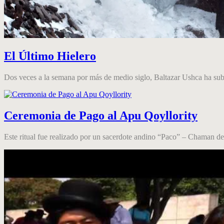
El Último Hielero
Dos veces a la semana por más de medio siglo, Baltazar Ushca ha subi
Ceremonia de Pago al Apu Qoyllority
Este ritual fue realizado por un sacerdote andino “Paco” – Chaman de