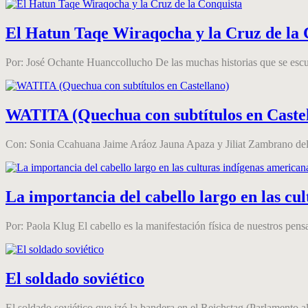
El Hatun Taqe Wiraqocha y la Cruz de la 
Por: José Ochante Huanccollucho De las muchas historias que se escu
WATITA (Quechua con subtítulos en Caste
Con: Sonia Ccahuana Jaime Aráoz Jauna Apaza y Jiliat Zambrano del Ca
La importancia del cabello largo en las cu
Por: Paola Klug El cabello es la manifestación física de nuestros pens
El soldado soviético
El soldado soviético que izó la bandera en el Reichstag (Parlamento a