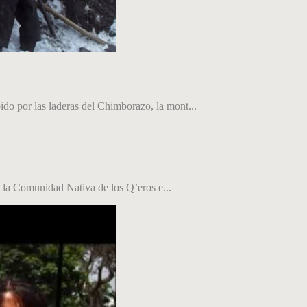
do por las laderas del Chimborazo, la mont...
 la Comunidad Nativa de los Q’eros e...