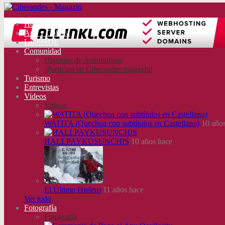
Home
Arte y Cultura
LatinosDE
Comunidad
Historias de Aventureros
¡Participa en Ciberandes magazín!
Turismo
Entrevistas
Videos
Videos
WATITA (Quechua con subtítulos en Castellano)
10 años
HALLPAYKUSUNCHIS
10 años hace
El Último Hielero
11 años hace
Ver todo
Fotografía
Fotografía