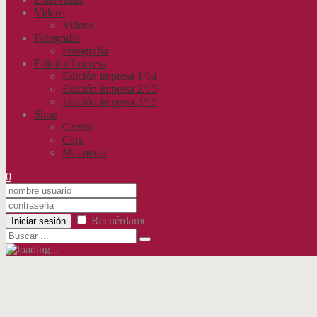
Videos
Videos
Fotografía
Fotografía
Edición Impresa
Edición impresa 1/14
Edición impresa 2/15
Edición impresa 3/15
Shop
Carrito
Caja
Mi cuenta
0
Recuérdame
Iniciar sesión