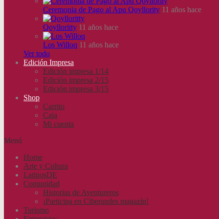
Ceremonia de Pago al Apu Qoyllority
11 años hace
Qoylloritty
11 años hace
Los Willoq
11 años hace
Ver todo
Edición Impresa
Edición impresa 1/14
Edición impresa 2/15
Edición impresa 3/15
Shop
Carrito
Caja
Mi cuenta
Menú
Home
Arte y Cultura
LatinosDE
Comunidad
Historias de Aventureros
¡Participa en Ciberandes magazín!
Turismo
Entrevistas