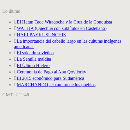
Lo último
El Hatun Taqe Wiraqocha y la Cruz de la Conquista
WATITA (Quechua con subtítulos en Castellano)
HALLPAYKUSUNCHIS
La importancia del cabello largo en las culturas indígenas
americanas
El soldado soviético
La Semilla maldita
El Último Hielero
Ceremonia de Pago al Apu Qoyllority
El 2015 económico para Sudamérica
MARCHANDO, el camino de los pueblos
GMT+2 11:46