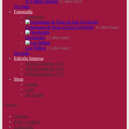
El Último Hielero
11 años hace
Ver todo
Fotografía
Fotografía
Ceremonia de Pago al Apu Qoyllority
11 años hace
Qoylloritty
11 años hace
Los Willoq
11 años hace
Ver todo
Edición Impresa
Edición impresa 1/14
Edición impresa 2/15
Edición impresa 3/15
Shop
Carrito
Caja
Mi cuenta
Menú
Home
Arte y Cultura
LatinosDE