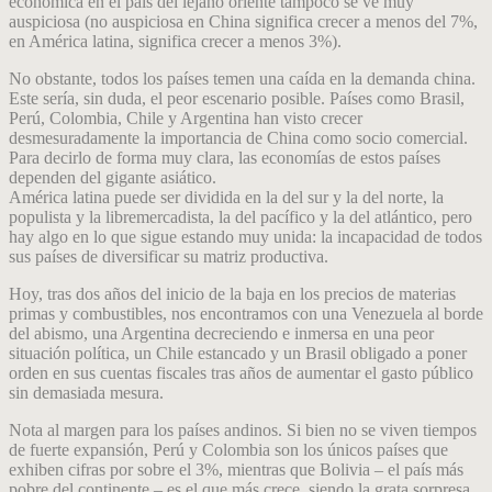
económica en el país del lejano oriente tampoco se ve muy
auspiciosa (no auspiciosa en China significa crecer a menos del 7%,
en América latina, significa crecer a menos 3%).
No obstante, todos los países temen una caída en la demanda china.
Este sería, sin duda, el peor escenario posible. Países como Brasil,
Perú, Colombia, Chile y Argentina han visto crecer
desmesuradamente la importancia de China como socio comercial.
Para decirlo de forma muy clara, las economías de estos países
dependen del gigante asiático.
América latina puede ser dividida en la del sur y la del norte, la
populista y la libremercadista, la del pacífico y la del atlántico, pero
hay algo en lo que sigue estando muy unida: la incapacidad de todos
sus países de diversificar su matriz productiva.
Hoy, tras dos años del inicio de la baja en los precios de materias
primas y combustibles, nos encontramos con una Venezuela al borde
del abismo, una Argentina decreciendo e inmersa en una peor
situación política, un Chile estancado y un Brasil obligado a poner
orden en sus cuentas fiscales tras años de aumentar el gasto público
sin demasiada mesura.
Nota al margen para los países andinos. Si bien no se viven tiempos
de fuerte expansión, Perú y Colombia son los únicos países que
exhiben cifras por sobre el 3%, mientras que Bolivia – el país más
pobre del continente – es el que más crece, siendo la grata sorpresa