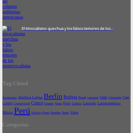
El trivocalismo quechua y los falsos temores de los…
Tag Cloud
Berlín
Bolivia
América Latina
Chile
Cine
Amazonas
Brasil
cantante
Ciberandes
Cusco
Foto
Latinale
Latinoamérica
COMPA
Cosmovisión
Ecuador
fiesta
Lakino
Perú
Música
Video
Política
Q'eros
Quechua
Teatro
Categorías