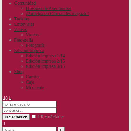
Comunidad
Historias de Aventureros
¡Participa en Ciberandes magazín!
Turismo
Entrevistas
Videos
Videos
Fotografía
Fotografía
Edición Impresa
Edición impresa 1/14
Edición impresa 2/15
Edición impresa 3/15
Shop
Carrito
Caja
Mi cuenta
0
Recuérdame
Iniciar sesión