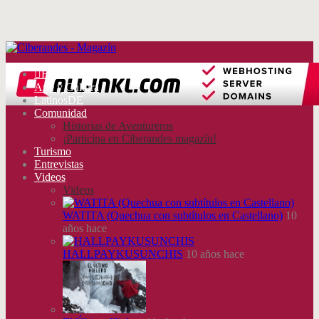
Home
Arte y Cultura
LatinosDE
Comunidad
Historias de Aventureros
¡Participa en Ciberandes magazín!
Turismo
Entrevistas
Videos
Videos
WATITA (Quechua con subtítulos en Castellano)
10
años hace
HALLPAYKUSUNCHIS
10 años hace