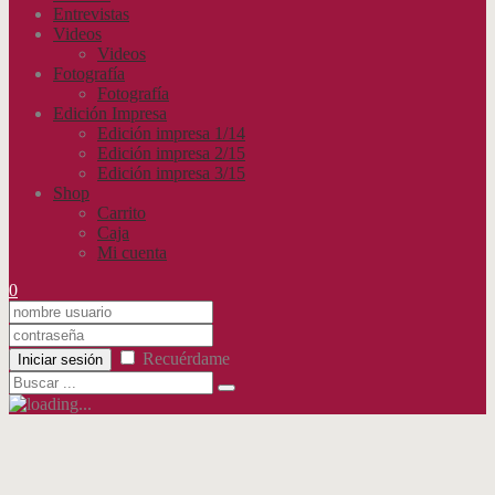
Entrevistas
Videos
Videos
Fotografía
Fotografía
Edición Impresa
Edición impresa 1/14
Edición impresa 2/15
Edición impresa 3/15
Shop
Carrito
Caja
Mi cuenta
0
Recuérdame
Iniciar sesión