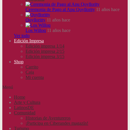
Ceremonia de Pago al Apu Qoyllority
11 años hace
Qoylloritty
11 años hace
Los Willoq
11 años hace
Ver todo
Edición Impresa
Edición impresa 1/14
Edición impresa 2/15
Edición impresa 3/15
Shop
Carrito
Caja
Mi cuenta
Menú
Home
Arte y Cultura
LatinosDE
Comunidad
Historias de Aventureros
¡Participa en Ciberandes magazín!
Turismo