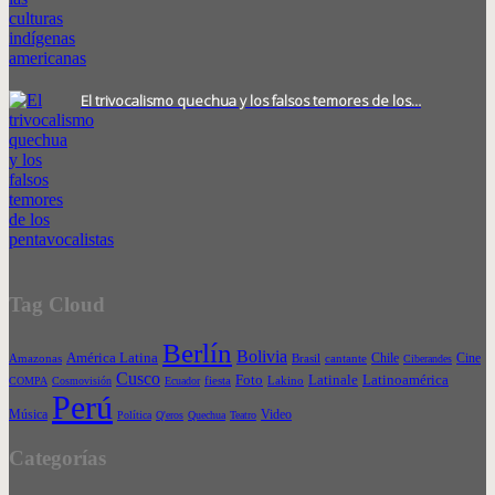
El trivocalismo quechua y los falsos temores de los…
Tag Cloud
Berlín
Bolivia
América Latina
Chile
Cine
Amazonas
Brasil
cantante
Ciberandes
Cusco
Foto
Latinale
Latinoamérica
COMPA
Cosmovisión
Ecuador
fiesta
Lakino
Perú
Música
Video
Política
Q'eros
Quechua
Teatro
Categorías