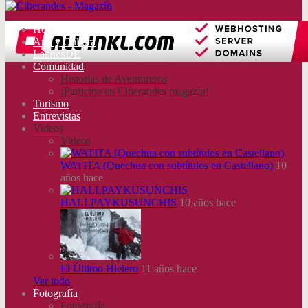
Home
Arte y Cultura
LatinosDE
Comunidad
Historias de Aventureros
¡Participa en Ciberandes magazín!
Turismo
Entrevistas
Videos
Videos
WATITA (Quechua con subtítulos en Castellano)
10
años hace
HALLPAYKUSUNCHIS
10 años hace
El Último Hielero
11 años hace
Ver todo
Fotografía
Fotografía