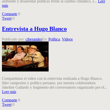
ambiente y desarrollar políticas frente al cambio climático, s...
Leer
más
Comparte
0
Tweet
0
Entrevista a Hugo Blanco
Publicado por:
ciberandes
En:
Política
,
Videos
Compartimos el video con la entrevista realizada a Hugo Blanco,
líder campesino y político peruano, por nuestra colaboradora
Jakeline Gallardo y fragmento del conversatorio organizado por el...
Leer más
Comparte
0
Tweet
0