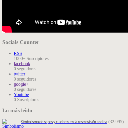
Socials Counter
RSS
1000+
Suscriptores
facebook
0
seguidores
twitter
0
seguidores
google+
0
seguidores
Youtube
0
Suscriptores
Lo más leido
(32.995)
Simbolismo de sapos y culebras en la cosmovisión andina