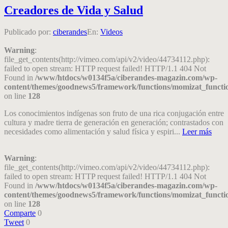
Creadores de Vida y Salud
Publicado por:
ciberandes
En:
Videos
Warning
:
file_get_contents(http://vimeo.com/api/v2/video/44734112.php):
failed to open stream: HTTP request failed! HTTP/1.1 404 Not
Found in
/www/htdocs/w0134f5a/ciberandes-magazin.com/wp-
content/themes/goodnews5/framework/functions/momizat_functi
on line
128
Los conocimientos indígenas son fruto de una rica conjugación entre
cultura y madre tierra de generación en generación; contrastados con
necesidades como alimentación y salud física y espiri...
Leer más
Warning
:
file_get_contents(http://vimeo.com/api/v2/video/44734112.php):
failed to open stream: HTTP request failed! HTTP/1.1 404 Not
Found in
/www/htdocs/w0134f5a/ciberandes-magazin.com/wp-
content/themes/goodnews5/framework/functions/momizat_functi
on line
128
Comparte
0
Tweet
0