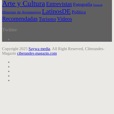
Arte y Cultura
Entrevistas
Fotografía
General
LatinosDE
Política
Historias de Aventureros
Recomendadas
Videos
Turismo
Twitter
Copyright 2025
Saywa media
. All Right Reserved, Ciberandes-
Magazin
ciberandes-magazin.com