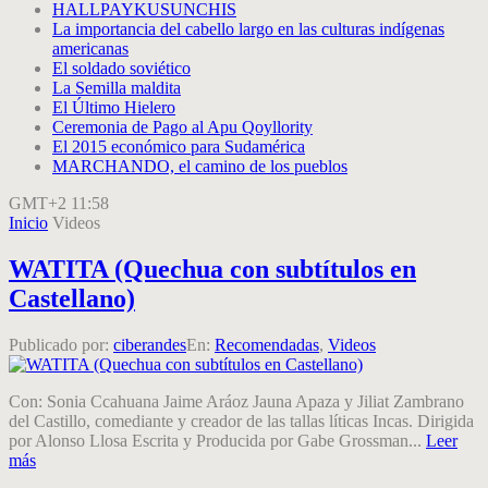
HALLPAYKUSUNCHIS
La importancia del cabello largo en las culturas indígenas
americanas
El soldado soviético
La Semilla maldita
El Último Hielero
Ceremonia de Pago al Apu Qoyllority
El 2015 económico para Sudamérica
MARCHANDO, el camino de los pueblos
GMT+2 11:58
Inicio
Videos
WATITA (Quechua con subtítulos en
Castellano)
Publicado por:
ciberandes
En:
Recomendadas
,
Videos
Con: Sonia Ccahuana Jaime Aráoz Jauna Apaza y Jiliat Zambrano
del Castillo, comediante y creador de las tallas líticas Incas. Dirigida
por Alonso Llosa Escrita y Producida por Gabe Grossman...
Leer
más