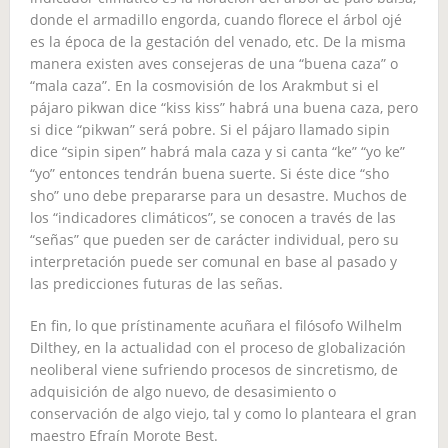
donde el armadillo engorda, cuando florece el árbol ojé
es la época de la gestación del venado, etc. De la misma
manera existen aves consejeras de una “buena caza” o
“mala caza”. En la cosmovisión de los Arakmbut si el
pájaro pikwan dice “kiss kiss” habrá una buena caza, pero
si dice “pikwan” será pobre. Si el pájaro llamado sipin
dice “sipin sipen” habrá mala caza y si canta “ke” “yo ke”
“yo” entonces tendrán buena suerte. Si éste dice “sho
sho” uno debe prepararse para un desastre. Muchos de
los “indicadores climáticos”, se conocen a través de las
“señas” que pueden ser de carácter individual, pero su
interpretación puede ser comunal en base al pasado y
las predicciones futuras de las señas.
En fin, lo que prístinamente acuñara el filósofo Wilhelm
Dilthey, en la actualidad con el proceso de globalización
neoliberal viene sufriendo procesos de sincretismo, de
adquisición de algo nuevo, de desasimiento o
conservación de algo viejo, tal y como lo planteara el gran
maestro Efraín Morote Best.