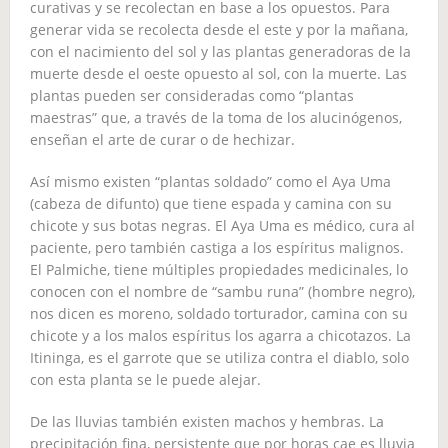
curativas y se recolectan en base a los opuestos. Para
generar vida se recolecta desde el este y por la mañana,
con el nacimiento del sol y las plantas generadoras de la
muerte desde el oeste opuesto al sol, con la muerte. Las
plantas pueden ser consideradas como “plantas
maestras” que, a través de la toma de los alucinógenos,
enseñan el arte de curar o de hechizar.
Así mismo existen “plantas soldado” como el Aya Uma
(cabeza de difunto) que tiene espada y camina con su
chicote y sus botas negras. El Aya Uma es médico, cura al
paciente, pero también castiga a los espíritus malignos.
El Palmiche, tiene múltiples propiedades medicinales, lo
conocen con el nombre de “sambu runa” (hombre negro),
nos dicen es moreno, soldado torturador, camina con su
chicote y a los malos espíritus los agarra a chicotazos. La
Itininga, es el garrote que se utiliza contra el diablo, solo
con esta planta se le puede alejar.
De las lluvias también existen machos y hembras. La
precipitación fina, persistente que por horas cae es lluvia