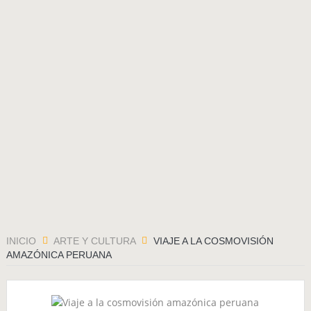
El soldado soviético
La Semilla maldita
El Último Hielero
Ceremonia de Pago al Apu Qoyllority
El 2015 económico para Sudamérica
MARCHANDO, el camino de los pueblos
INICIO
ARTE Y CULTURA
VIAJE A LA COSMOVISIÓN
AMAZÓNICA PERUANA