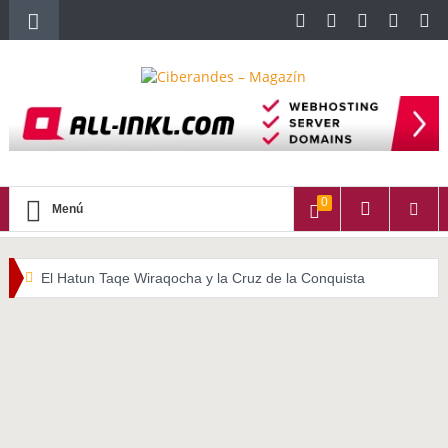
0
Menú
El Hatun Taqe Wiraqocha y la Cruz de la Conquista
WATITA (Quechua con subtítulos en Castellano)
HALLPAYKUSUNCHIS
La importancia del cabello largo en las culturas indígenas
americanas