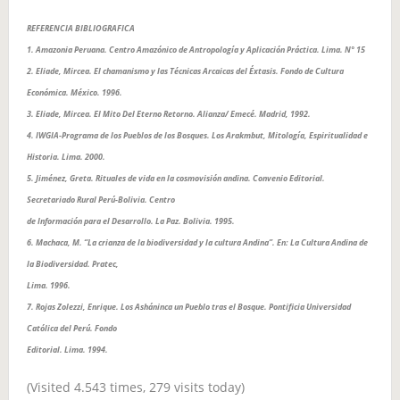
REFERENCIA BIBLIOGRAFICA
1. Amazonia Peruana. Centro Amazónico de Antropología y Aplicación Práctica. Lima. N° 15
2. Eliade, Mircea. El chamanismo y las Técnicas Arcaicas del Éxtasis. Fondo de Cultura
Económica. México. 1996.
3. Eliade, Mircea. El Mito Del Eterno Retorno. Alianza/ Emecé. Madrid, 1992.
4. IWGIA-Programa de los Pueblos de los Bosques. Los Arakmbut, Mitología, Espiritualidad e
Historia. Lima. 2000.
5. Jiménez, Greta. Rituales de vida en la cosmovisión andina. Convenio Editorial.
Secretariado Rural Perú-Bolivia. Centro
de Información para el Desarrollo. La Paz. Bolivia. 1995.
6. Machaca, M. “La crianza de la biodiversidad y la cultura Andina”. En: La Cultura Andina de
la Biodiversidad. Pratec,
Lima. 1996.
7. Rojas Zolezzi, Enrique. Los Asháninca un Pueblo tras el Bosque. Pontificia Universidad
Católica del Perú. Fondo
Editorial. Lima. 1994.
(Visited 4.543 times, 279 visits today)