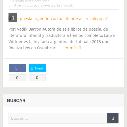
Publicado por:
ciberandes
En:
Arte y Cultura
,
Entrevistas
,
LatinosDE
El soldado soviético
La Semilla maldita
El Último Hielero
Ceremonia de Pago al Apu Qoyllority
El 2015 económico para Sudamérica
Por: Vadik Barrón Autora de seis libros de poesía, de
literatura infantil y traductora a tiempo completo, Laura
MARCHANDO, el camino de los pueblos
Wittner es la invitada argentina de Latinale 2013 que
finaliza hoy en Osnabruc...
Leer más
Tweet
Comparte
0
0
BUSCAR