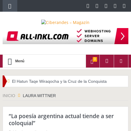
0
Menú
El Hatun Taqe Wiraqocha y la Cruz de la Conquista
WATITA (Quechua con subtítulos en Castellano)
INICIO
LAURA WITTNER
HALLPAYKUSUNCHIS
“La poesía argentina actual tiende a ser
La importancia del cabello largo en las culturas indígenas
coloquial”
americanas