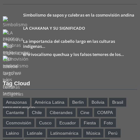
Simbolismo de sapos y culebras en la cosmovisión andina
LA CHAKANA Y SU SIGNIFICADO
La importancia del cabello largo en las culturas
indígenas…
El trivocalismo quechua y los falsos temores de los…
Tag Cloud
Amazonas
América Latina
Berlín
Bolivia
Brasil
Cantante
Chile
Ciberandes
Cine
COMPA
Cosmovisión
Cusco
Ecuador
Fiesta
Foto
Lakino
Latinale
Latinoamérica
Música
Perú