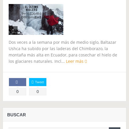
El soldado soviético
La Semilla maldita
El Último Hielero
Ceremonia de Pago al Apu Qoyllority
El 2015 económico para Sudamérica
MARCHANDO, el camino de los pueblos
Dos veces a la semana por más de medio siglo, Baltazar
Ushca ha subido por las laderas del Chimborazo, la
montaña más alta en Ecuador, para cosechar el hielo de
los glaciares naturales. Incl...
Leer más
Tweet
Comparte
0
0
BUSCAR