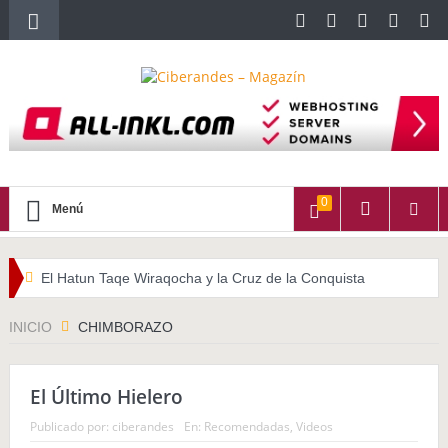
0
Menú
El Hatun Taqe Wiraqocha y la Cruz de la Conquista
WATITA (Quechua con subtítulos en Castellano)
INICIO
CHIMBORAZO
HALLPAYKUSUNCHIS
El Último Hielero
La importancia del cabello largo en las culturas indígenas
Publicado por:
ciberandes
En:
Recomendadas
,
Videos
americanas