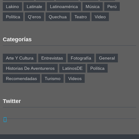
Lakino
Latinale
Latinoamérica
Música
Perú
Política
Q'eros
Quechua
Teatro
Video
Categorías
Arte Y Cultura
Entrevistas
Fotografía
General
Historias De Aventureros
LatinosDE
Política
Recomendadas
Turismo
Videos
Twitter