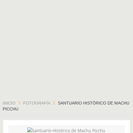
El soldado soviético
La Semilla maldita
El Último Hielero
Ceremonia de Pago al Apu Qoyllority
El 2015 económico para Sudamérica
MARCHANDO, el camino de los pueblos
INICIO
FOTOGRAFÍA
SANTUARIO HISTÓRICO DE MACHU
PICCHU