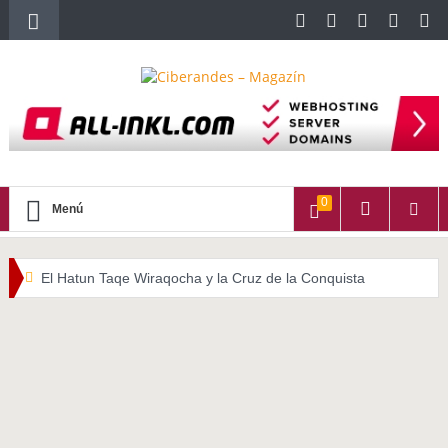
0
Menú
El Hatun Taqe Wiraqocha y la Cruz de la Conquista
WATITA (Quechua con subtítulos en Castellano)
HALLPAYKUSUNCHIS
La importancia del cabello largo en las culturas indígenas
americanas