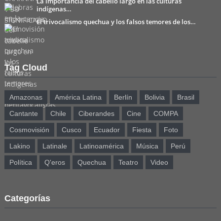
La importancia del cabello largo en las culturas
indígenas…
El trivocalismo quechua y los falsos temores de los…
Tag Cloud
Amazonas
América Latina
Berlín
Bolivia
Brasil
Cantante
Chile
Ciberandes
Cine
COMPA
Cosmovisión
Cusco
Ecuador
Fiesta
Foto
Lakino
Latinale
Latinoamérica
Música
Perú
Política
Q'eros
Quechua
Teatro
Video
Categorías