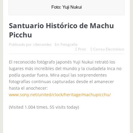
Foto: Yuji Nukui
Santuario Histórico de Machu
Picchu
Publicado por:
ciberandes
En:
Fotografía
Print
Correo Electrónico
El reconocido fotógrafo japonés Yuji Nukui retrató los
lugares más increíbles del mundo y la ciudadela Inca no
podía quedar fuera. Mira aquí las sorprendentes
fotografías continuas capturadas desde el amanecer
hasta el anochecer:
www.sony.net/united/clock/heritage/machupicchu/
(Visited 1.004 times, 55 visits today)