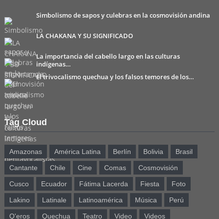
Simbolismo de sapos y culebras en la cosmovisión andina
LA CHAKANA Y SU SIGNIFICADO
La importancia del cabello largo en las culturas
indígenas…
El trivocalismo quechua y los falsos temores de los…
Tag Cloud
Amazonas
América Latina
Berlín
Bolivia
Brasil
Cantante
Chile
Cine
Comas
Cosmovisión
Cusco
Ecuador
Fátima Lacerda
Fiesta
Foto
Lakino
Latinale
Latinoamérica
Música
Perú
Q'eros
Quechua
Teatro
Video
Videos