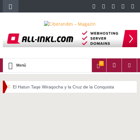
0
Menú
El Hatun Taqe Wiraqocha y la Cruz de la Conquista
WATITA (Quechua con subtítulos en Castellano)
HALLPAYKUSUNCHIS
La importancia del cabello largo en las culturas indígenas
americanas