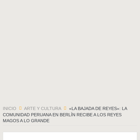
El soldado soviético
La Semilla maldita
El Último Hielero
Ceremonia de Pago al Apu Qoyllority
El 2015 económico para Sudamérica
MARCHANDO, el camino de los pueblos
INICIO
ARTE Y CULTURA
«LA BAJADA DE REYES»: LA
COMUNIDAD PERUANA EN BERLÍN RECIBE A LOS REYES
MAGOS A LO GRANDE